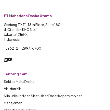
PT Mahadana Dasha Utama
Gedung TMT 1,18th Floor, Suite 1801
Jl. Cilandak KKO No. 1
Jakarta 12560,
Indonesia
T. +62-21-2997-6700
Tentang Kami
Sekilas MahaDasha
Visi dan Misi
Nilai-nilai Inti dan Sifat-sifat Dasar Kepemimpinan
Manajemen
Struktur Perusahaan