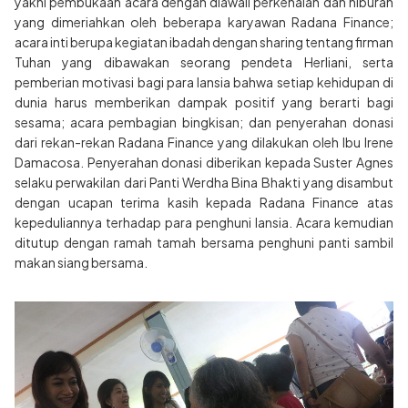
yakni pembukaan acara dengan diawali perkenalan dan hiburan
yang dimeriahkan oleh beberapa karyawan Radana Finance;
acara inti berupa kegiatan ibadah dengan sharing tentang firman
Tuhan yang dibawakan seorang pendeta Herliani, serta
pemberian motivasi bagi para lansia bahwa setiap kehidupan di
dunia harus memberikan dampak positif yang berarti bagi
sesama; acara pembagian bingkisan; dan penyerahan donasi
dari rekan-rekan Radana Finance yang dilakukan oleh Ibu Irene
Damacosa. Penyerahan donasi diberikan kepada Suster Agnes
selaku perwakilan dari Panti Werdha Bina Bhakti yang disambut
dengan ucapan terima kasih kepada Radana Finance atas
kepeduliannya terhadap para penghuni lansia. Acara kemudian
ditutup dengan ramah tamah bersama penghuni panti sambil
makan siang bersama.