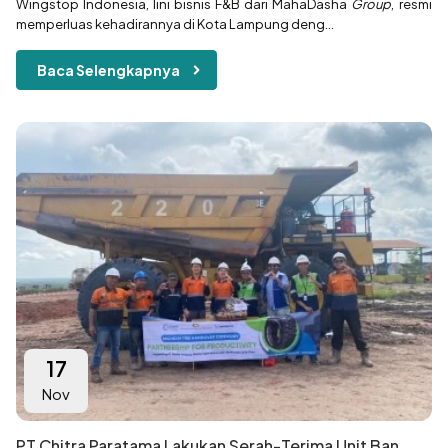
Wingstop Indonesia, lini bisnis F&B dari MahaDasha
Group
, resmi
memperluas kehadirannya di Kota Lampung deng...
Baca Selengkapnya
17
Nov
PT Chitra Paratama Lakukan Serah-Terima Unit Ban