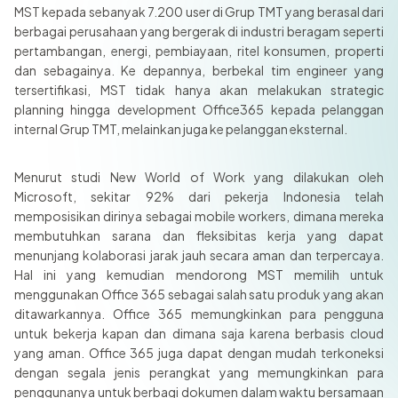
MST kepada sebanyak 7.200 user di Grup TMT yang berasal dari
berbagai perusahaan yang bergerak di industri beragam seperti
pertambangan, energi, pembiayaan, ritel konsumen, properti
dan sebagainya. Ke depannya, berbekal tim engineer yang
tersertifikasi, MST tidak hanya akan melakukan strategic
planning hingga development Office365 kepada pelanggan
internal Grup TMT, melainkan juga ke pelanggan eksternal.
Menurut studi New World of Work yang dilakukan oleh
Microsoft, sekitar 92% dari pekerja Indonesia telah
memposisikan dirinya sebagai mobile workers, dimana mereka
membutuhkan sarana dan fleksibitas kerja yang dapat
menunjang kolaborasi jarak jauh secara aman dan terpercaya.
Hal ini yang kemudian mendorong MST memilih untuk
menggunakan Office 365 sebagai salah satu produk yang akan
ditawarkannya. Office 365 memungkinkan para pengguna
untuk bekerja kapan dan dimana saja karena berbasis cloud
yang aman. Office 365 juga dapat dengan mudah terkoneksi
dengan segala jenis perangkat yang memungkinkan para
penggunanya untuk berbagi dokumen dalam waktu bersamaan