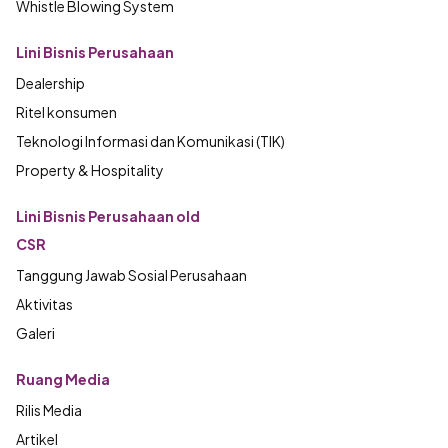
Whistle Blowing System
Lini Bisnis Perusahaan
Dealership
Ritel konsumen
Teknologi Informasi dan Komunikasi (TIK)
Property & Hospitality
Lini Bisnis Perusahaan old
CSR
Tanggung Jawab Sosial Perusahaan
Aktivitas
Galeri
Ruang Media
Rilis Media
Artikel