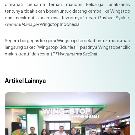
dinikmati bersama teman maupun keluarga, anak-anak
tentunya tidak akan bosan untuk datang kembali ke Wingstop
dan menikmati varian rasa favoritnya” ucap Gustain Syakie,
General Manager
Wingstop Indonesia.
Segera bergegas ke gerai Wingstop terdekat untuk menikmati
langsung paket ”Wingstop Kids Meal”, pastinya Wingstoper cilik
makin kreatif dan ceria. (
PT Wiryamanta Sadina
)
Artikel Lainnya