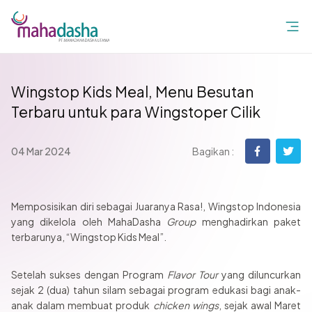
Wingstop Kids Meal, Menu Besutan
Terbaru untuk para Wingstoper Cilik
04 Mar 2024
Bagikan :
Memposisikan diri sebagai Juaranya Rasa!, Wingstop Indonesia
yang dikelola oleh MahaDasha
Group
menghadirkan paket
terbarunya, “Wingstop Kids Meal”.
Setelah sukses dengan Program
Flavor Tour
yang diluncurkan
sejak 2 (dua) tahun silam sebagai program edukasi bagi anak-
anak dalam membuat produk
chicken
wings
, sejak awal Maret