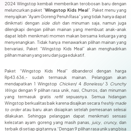
2024 Wingstop kembali memberikan terobosan baru dengan
meluncurkan paket ”
Wingstop Kids Meal
”. Paket menu yang
menyajikan ”Ayam Goreng Penuh Rasa” yang tidak hanya dapat
dinikmati dengan
side dish
dan minuman saja, namun juga
dilengkapi dengan pilihan mainan yang membuat anak-anak
dapat lebih menikmati momen makan bersama keluarga yang
menyenangkan. Tidak hanya menawarkan pilihan mainan yang
bervariasi, Paket ”Wingstop Kids Meal” akan menghadirkan
pilihan mainan yang seru dan juga edukatif.
Paket “Wingstop Kids Meal” dibanderol dengan harga
Rp43.636,- sudah termasuk mainan. Pelanggan akan
mendapatkan 1 Wingstop
Chicken
/ 4
Boneless/
3
Crunchy
Wings
dengan 9 pilihan rasa unik, nasi, Churros, dan minuman
yang termasuk gratis
refill
sepuasnya. Semua hidangan
Wingstop berkualitas baik karena disajikan secara
freshly made
to order
atau
baru akan disiapkan setelah pemesanan selesai
dilakukan. Sehingga pelanggan dapat menikmati sensasi
kelezatan ayam goreng yang masih panas
, juicy
,
cruncy,
dan
terbaik di setiap gigitannya.“Dengan 9 pilihan rasa unik yang bisa